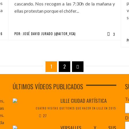
os
p
cascando. Nos recogen a las 7:30h de la mañana y
ra
v
ellas protestan porque el chófer...
s
6
POR:
JOSÉ DAVID JURADO (@AITOR_VCA)
3
P
1
2
ÚLTIMOS VÍDEOS PUBLICADOS
S
T
LILLE CIUDAD ARTÍSTICA
es,
as
CUATRO VISITAS QUE TIENES QUE HACER EN LILLE EN 2015
s.
27
Di
da
VERSALLES Y SUS