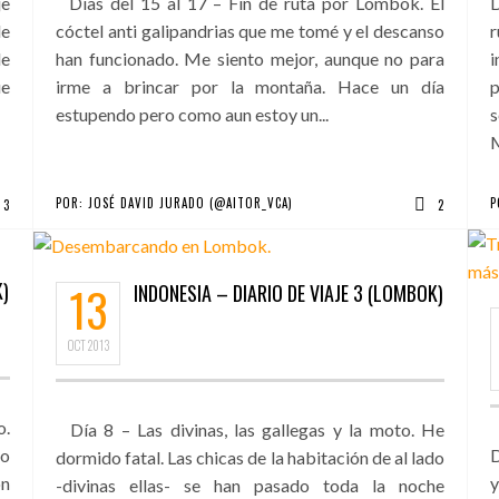
je
Días del 15 al 17 – Fin de ruta por Lombok. El
D
de
cóctel anti galipandrias que me tomé y el descanso
r
de
han funcionado. Me siento mejor, aunque no para
i
ue
irme a brincar por la montaña. Hace un día
p
estupendo pero como aun estoy un...
s
M
POR:
JOSÉ DAVID JURADO (@AITOR_VCA)
P
3
2
K)
13
INDONESIA – DIARIO DE VIAJE 3 (LOMBOK)
OCT
2013
o.
Día 8 – Las divinas, las gallegas y la moto. He
mo
D
dormido fatal. Las chicas de la habitación de al lado
on
y
-divinas ellas- se han pasado toda la noche