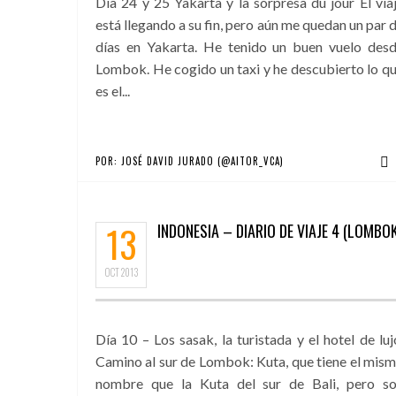
Día 24 y 25 Yakarta y la sorpresa du jour El via
está llegando a su fin, pero aún me quedan un par 
días en Yakarta. He tenido un buen vuelo des
Lombok. He cogido un taxi y he descubierto lo q
es el...
POR:
JOSÉ DAVID JURADO (@AITOR_VCA)
13
INDONESIA – DIARIO DE VIAJE 4 (LOMBO
OCT
2013
Día 10 – Los sasak, la turistada y el hotel de luj
Camino al sur de Lombok: Kuta, que tiene el mis
nombre que la Kuta del sur de Bali, pero s