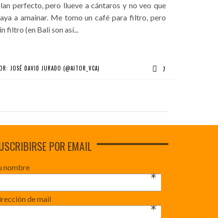
lan perfecto, pero llueve a cántaros y no veo que
aya a amainar. Me tomo un café para filtro, pero
in filtro (en Bali son así...
OR:
JOSÉ DAVID JURADO (@AITOR_VCA)
7
USCRIBIRSE POR EMAIL
u nombre
*
rección de mail
*