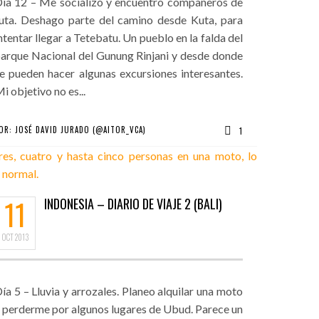
ía 12 – Me socializo y encuentro compañeros de
uta. Deshago parte del camino desde Kuta, para
ntentar llegar a Tetebatu. Un pueblo en la falda del
arque Nacional del Gunung Rinjani y desde donde
e pueden hacer algunas excursiones interesantes.
i objetivo no es...
OR:
JOSÉ DAVID JURADO (@AITOR_VCA)
1
11
INDONESIA – DIARIO DE VIAJE 2 (BALI)
OCT
2013
ía 5 – Lluvia y arrozales. Planeo alquilar una moto
 perderme por algunos lugares de Ubud. Parece un