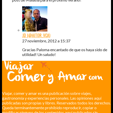
JD (@AITOR_VCA)
27 noviembre, 2012 a 15:37
Gracias Paloma encantado de que os haya sido de
utilidad! Un saludo!
Viajar, comer y amar es una publicación sobre viajes,
gastronomía y experiencias personales. Las opiniones aquí
publicadas son propias y libres. Reservados todos los derechos.
Queda terminantemente prohibido reproducir, copiar o
modificar ninguno de los contenidos aquí publicados sin