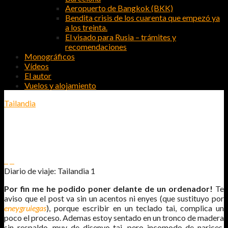
Aeropuerto de Bangkok (BKK)
Bendita crisis de los cuarenta que empezó ya
a los treinta.
El visado para Rusia – trámites y
recomendaciones
Monográficos
Vídeos
El autor
Vuelos y alojamiento
Tailandia
DIARIO DE VIAJE: TAILANDIA 1
2
0
Diario de viaje: Tailandia 1
Por fin me he podido poner delante de un ordenador!
Te
aviso que el post va sin un acentos ni enyes (que sustituyo por
eneygruiegas
), porque escribir en un teclado tai, complica un
poco el proceso. Ademas estoy sentado en un tronco de madera
sin respaldo, muy de disenyo tai, pero incomodo de narices.