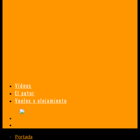
VENEZUELA EN UN MES
¡CHAMO TÚ ESTÁS LOCO!
TAILANDIA, MALASIA Y SINGAPUR EN 33 DÍAS
HISTORIAS DE UN PRIMER ENCUENTRO CON LA CULTURA ASIÁTICA
TRANSMONGOLIANO
UN FASCINANTE VIAJE EN TREN DESDE PEKÍN A SAN PETERSBURGO.
Vídeos
El autor
Vuelos y alojamiento
Portada