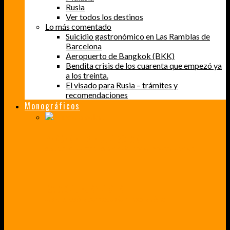
Rusia
Ver todos los destinos
Lo más comentado
Suicidio gastronómico en Las Ramblas de
Barcelona
Aeropuerto de Bangkok (BKK)
Bendita crisis de los cuarenta que empezó ya
a los treinta.
El visado para Rusia – trámites y
recomendaciones
Monográficos
PERDER EL MIEDO A VOLAR
CÓMO SUPERÉ UN MIEDO QUE CADA VEZ MÁS, ESTABA AFECTANDO A MIS VIAJES
BAJA CALIFORNIA SUR
UN VIAJE A TRAVÉS DE LOS COLORES MÁS INTENSOS DE MÉXICO