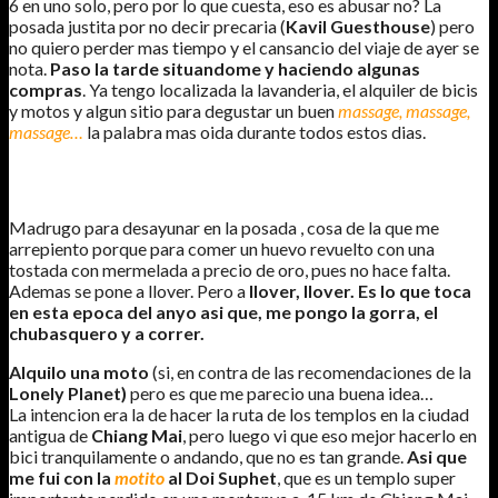
6 en uno solo, pero por lo que cuesta, eso es abusar no? La
posada justita por no decir precaria (
Kavil Guesthouse
) pero
no quiero perder mas tiempo y el cansancio del viaje de ayer se
nota.
Paso la tarde situandome y haciendo algunas
compras
. Ya tengo localizada la lavanderia, el alquiler de bicis
y motos y algun sitio para degustar un buen
massage, massage,
massage…
la palabra mas oida durante todos estos dias.
DIA 3
Madrugo para desayunar en la posada , cosa de la que me
arrepiento porque para comer un huevo revuelto con una
tostada con mermelada a precio de oro, pues no hace falta.
Ademas se pone a llover. Pero a
llover, llover. Es lo que toca
en esta epoca del anyo asi que, me pongo la gorra, el
chubasquero y a correr.
Alquilo una moto
(si, en contra de las recomendaciones de la
Lonely Planet)
pero es que me parecio una buena idea…
La intencion era la de hacer la ruta de los templos en la ciudad
antigua de
Chiang Mai
, pero luego vi que eso mejor hacerlo en
bici tranquilamente o andando, que no es tan grande.
Asi que
me fui con la
motito
al Doi Suphet
, que es un templo super