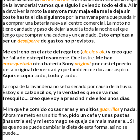
de la lavanderia)
vamos que siguio lloviendo todo el dia
. Al ir
a devolver la moto
la senyora muy maja ella me la deja sin
coste hasta el dia siguiente
por la manyana para que pueda ir
a comprar una bateria nueva al centro comercial. La moto no
tiene candado y paso de dejarla suelta toda la noche asi que
tengo que comprar una cadena y un candado.
Esto empieza a
ser un
despiporre
de gastos no previstos.
Me estreno en el arte del regateo
(
ole ole y ole
)
y creo que
he fallado estrepitosamente
. Que fustre.
Me han
encasquetado
otra bateria Sony
original
por casi el precio
de la original de verdad
y que tambien me dura un suspiro.
Aqui se copia todo, todo y todo.
La ropa de la lavanderia no se ha secado por causa de la lluvia.
Estoy sin calzoncillos, y la verdad es que se va mas
fresquito… creo que voy a prescindir de ellos unos dias.
Mira que
he comido cosas raras y en sitios
guarrillos
y nada
.
Ahora me meto en un sitio fino,
pido un cafe y unas pastas
(insustriales) y mi estomago se queja de mala manera…
Si
es que no se puede cambiar la dieta de esta forma, asi no se
puede…