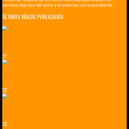
permiso expreso del autor y la mención correspondiente.
ÚLTIMOS VÍDEOS PUBLICADOS
LILLE CIUDAD ARTÍSTICA
CUATRO VISITAS QUE TIENES QUE HACER EN LILLE EN 2015
27
VERSALLES Y SUS ALREDEDORES
DICEN QUE MUCHO MÁS QUE UN CASTILLO
22
RENNES Y ANGERS CIUDADES DE MADERA Y PIEDRA
UNA ESCAPADA POR LA CAPITAL BORGOÑA
23