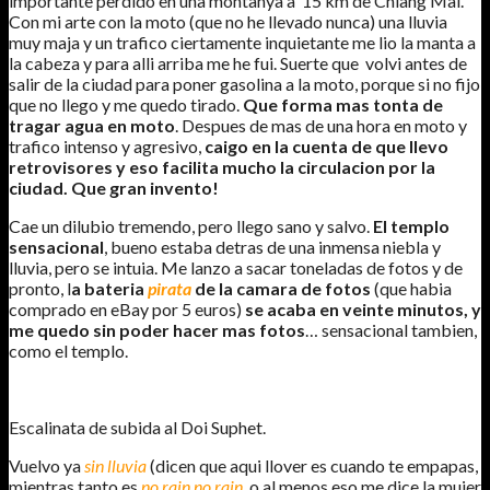
importante perdido en una montanya a 15 km de Chiang Mai.
Con mi arte con la moto (que no he llevado nunca) una lluvia
muy maja y un trafico ciertamente inquietante me lio la manta a
la cabeza y para alli arriba me he fui. Suerte que volvi antes de
salir de la ciudad para poner gasolina a la moto, porque si no fijo
que no llego y me quedo tirado.
Que forma mas tonta de
tragar agua en moto
. Despues de mas de una hora en moto y
trafico intenso y agresivo,
caigo en la cuenta de que llevo
retrovisores y eso facilita mucho la circulacion por la
ciudad. Que gran invento!
Cae un dilubio tremendo, pero llego sano y salvo.
El templo
sensacional
, bueno estaba detras de una inmensa niebla y
lluvia, pero se intuia. Me lanzo a sacar toneladas de fotos y de
pronto, l
a bateria
pirata
de la camara de fotos
(que habia
comprado en eBay por 5 euros)
se acaba en veinte minutos, y
me quedo sin poder hacer mas fotos
… sensacional tambien,
como el templo.
Escalinata de subida al Doi Suphet.
Vuelvo ya
sin lluvia
(dicen que aqui llover es cuando te empapas,
mientras tanto es
no rain no rain
, o al menos eso me dice la mujer