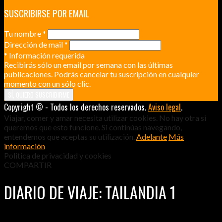
SUSCRIBIRSE POR EMAIL
Tu nombre
*
Dirección de mail
*
*
Información requerida
Recibirás sólo un email por semana con las últimas
publicaciones. Podrás cancelar tu suscripción en cualquier
momento con un sólo clic.
Copyright © - Todos los derechos reservados.
Aviso legal
.
Viajar, comer y amar necesita utilizar cookies. No hay otra si
queremos que esto funcione. Si continúas navegando,
entendemos que aceptas su utilización.
Adelante
Más
información
Politica de privacidad y cookies
COMPARTIR
DIARIO DE VIAJE: TAILANDIA 1