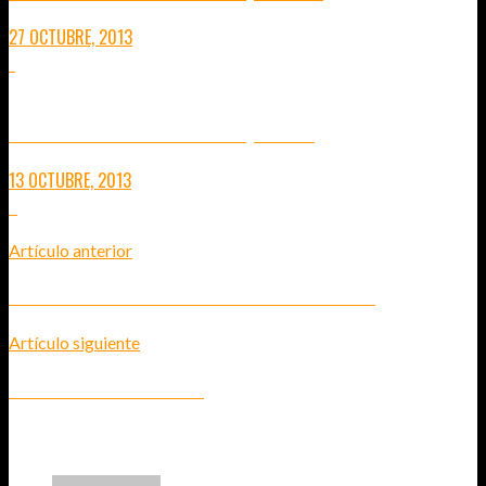
27 OCTUBRE, 2013
1
INDONESIA – DIARIO DE VIAJE 4 (LOMBOK)
13 OCTUBRE, 2013
6
Artículo anterior
VIAJE A TAILANDIA EN UN MES: PREPARANDO LA MALETA
Artículo siguiente
DIARIO DE VIAJE: TAILANDIA 2
6
COMENTARIOS