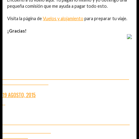
pequeña comisión que me ayuda a pagar todo esto.
Visita la página de
Vuelos y alojamiento
para preparar tu viaje.
¡Gracias!
TAMBIÉN TE PUEDE INTERESAR...
EL TEMPLO DE ERAWAN SHRIN Y EL ATENTADO DE BANGKOK
CUATRO PENSAMIENTOS INNECESARIOS
19 AGOSTO, 2015
0
CÓMO IR DEL AEROPUERTO DE DON MUANG DE BANGKOK AL
CENTRO DE LA CIUDAD
CONSEJOS PRACTICOS