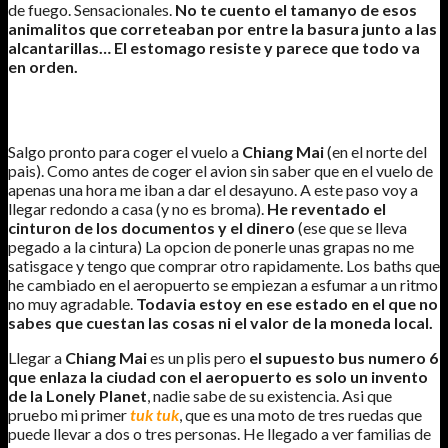
de fuego. Sensacionales.
No te cuento el tamanyo de esos
animalitos que correteaban por entre la basura junto a las
alcantarillas…
El estomago resiste y parece que todo va
en orden.
DIA 2
Salgo pronto para coger el vuelo a
Chiang Mai
(en el norte del
pais). Como antes de coger el avion sin saber que en el vuelo de
apenas una hora me iban a dar el desayuno. A este paso voy a
llegar redondo a casa (y no es broma).
He reventado el
cinturon de los documentos y el dinero
(ese que se lleva
pegado a la cintura) La opcion de ponerle unas grapas no me
satisgace y tengo que comprar otro rapidamente. Los baths que
he cambiado en el aeropuerto se empiezan a esfumar a un ritmo
no muy agradable.
Todavia estoy en ese estado en el que no
sabes que cuestan las cosas ni el valor de la moneda local.
Llegar a
Chiang Mai
es un plis pero
el supuesto bus numero 6
que enlaza la ciudad con el aeropuerto es solo un invento
de la Lonely Planet
, nadie sabe de su existencia. Asi que
pruebo mi primer
tuk tuk
, que es una moto de tres ruedas que
puede llevar a dos o tres personas. He llegado a ver familias de