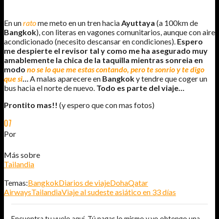
En un
rato
me meto en un tren hacia
Ayuttaya
(a 100km de
Bangkok
), con literas en vagones comunitarios, aunque con aire
acondicionado (necesito descansar en condiciones).
Espero
me despierte el revisor tal y como me ha asegurado muy
amablemente la chica de la taquilla mientras sonreia en
modo
no se lo que me estas contando, pero te sonrio y te digo
que si
…
A malas aparecere en
Bangkok
y tendre que coger un
bus hacia el norte de nuevo.
Todo es parte del viaje…
Prontito mas!!
(y espero que con mas fotos)
07
AGO
2011
Por
JOSÉ DAVID JURADO (@AITOR_VCA)
Más sobre
Tailandia
Temas:
Bangkok
Diarios de viaje
Doha
Qatar
Airways
Tailandia
Viaje al sudeste asiático en 33 días
Encuentra tu vuelo aquí. Tú pagas lo mismo y yo obtengo una