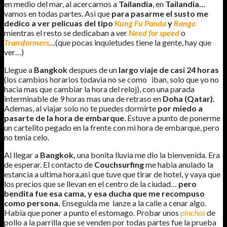
en medio del mar, al acercarnos a
Tailandia
, en
Tailandia…
vamos en todas partes. Asi que
para pasarme el susto me
dedico a ver pelicuas del tipo
Kung Fu Panda
y
Rango
mientras el resto se dedicaban a ver
Need for speed
o
Transformers
…(que pocas inquietudes tiene la gente, hay que
ver…)
Llegue a
Bangkok
despues de un
largo viaje de casi 24 horas
(los cambios horarios todavia no se como iban, solo que yo no
hacia mas que cambiar la hora del reloj), con una parada
interminable de 9 horas mas una de retraso en
Doha (Qatar).
Ademas, al viajar solo no te puedes dormirte
por miedo a
pasarte de la hora de embarque
. Estuve a punto de ponerme
un cartelito pegado en la frente con mi hora de embarque, pero
no tenia celo.
Al llegar a
Bangkok,
una bonita lluvia me dio la bienvenida. Era
de esperar. El contacto de
Couchsurfing
me habia anulado la
estancia a ultima hora,asi que tuve que tirar de hotel, y vaya que
los precios que se llevan en el centro de la ciudad…
pero
bendita fue esa cama, y esa ducha que me recompuso
como persona.
Enseguida me lanze a la calle a cenar algo.
Habia que poner a punto el estomago. Probar unos
pinchos
de
pollo a la parrilla que se venden por todas partes fue la prueba