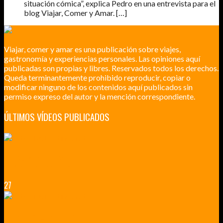
situación cómica”, explica Pedro en una entrevista para el
blog Viajar, Comer y Amar. […]
Viajar, comer y amar es una publicación sobre viajes,
gastronomía y experiencias personales. Las opiniones aquí
publicadas son propias y libres. Reservados todos los derechos.
Queda terminantemente prohibido reproducir, copiar o
modificar ninguno de los contenidos aquí publicados sin
permiso expreso del autor y la mención correspondiente.
ÚLTIMOS VÍDEOS PUBLICADOS
LILLE CIUDAD ARTÍSTICA
CUATRO VISITAS QUE TIENES QUE HACER EN LILLE EN 2015
27
VERSALLES Y SUS ALREDEDORES