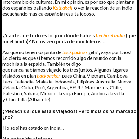
intercambio de culturas. En mi opinión, es por eso que plantar a
dos españoles bailando
Kathakali
, o ver la reacción de un indio
escuchando música española resulta jocoso.
¿Y antes de todo esto, por dónde habéis
hecho el índio
(que
no el hindú)? No os veo pinta de mochileros…
Así que no tenemos pinta de
backpackers
¿eh? ¡Vaya por Dios!
Lo cierto es que sí hemos recorrido algo de mundo con la
mochila a la espalda. También te digo
que nunca habíamos viajado los tres juntos. Algunos lugares
viajados en plan
backpacker
, pues China, Vietnam, Camboya,
Laos, Tailandia, Malasia, Indonesia, Filipinas, Australia, Nueva
Zelanda, Cuba, Perú, Argentina, EEUU, Marruecos, Chile,
Palestina, Sahara, Mexico, la vieja Europa, Andorra la vella
y Chinchilla (Albacete).
¡Mecachis sí que estáis viajados! Pero India os ha marcado
¿no?
No se si has estado en India…
No he tenido el placer