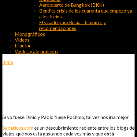
Aeropuerto de Bangkok (BKK)
Bendita crisis de los cuarenta que empezó ya
a los treinta.
El visado para Rusia – trámites y
recomendaciones
Monográficos
Vídeos
El autor
Vuelos y alojamiento
India
SI YO FUESE DINIO Y PABLO FUESE
POCHOLO, TAL VEZ NOS IRÍA MEJOR
0
0
Si yo fuese Dinio y Pablo fuese Pocholo, tal vez nos iría mejor
Sabáticos.com
es un descubrimiento reciente entre los blogs de
viajes, que nos está gustando cada vez más y que
está