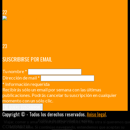
DICEN QUE MUCHO MÁS QUE UN CASTILLO
22
RENNES Y ANGERS CIUDADES DE MADERA Y PIEDRA
UNA ESCAPADA POR LA CAPITAL BORGOÑA
23
SUSCRIBIRSE POR EMAIL
Tu nombre
*
Dirección de mail
*
*
Información requerida
Recibirás sólo un email por semana con las últimas
publicaciones. Podrás cancelar tu suscripción en cualquier
momento con un sólo clic.
Copyright © - Todos los derechos reservados.
Aviso legal
.
Politica de privacidad y cookies
Viajar, comer y amar necesita utilizar cookies. No hay otra si queremos qu
COMPARTIR
esto funcione. Si continúas navegando, entendemos que aceptas su