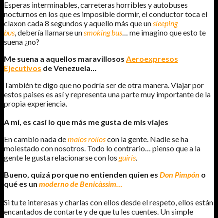
Esperas interminables, carreteras horribles y autobuses
nocturnos en los que es imposible dormir, el conductor toca el
claxon cada 8 segundos y aquello más que un
sleeping
bus
, debería llamarse un
smoking bus
… me imagino que esto te
suena ¿no?
Me suena a aquellos maravillosos
Aeroexpresos
Ejecutivos
de Venezuela…
También te digo que no podría ser de otra manera. Viajar por
estos paises es así y representa una parte muy importante de la
propia experiencia.
A mí, es casi lo que más me gusta de mis viajes
En cambio nada de
malos rollos
con la gente. Nadie se ha
molestado con nosotros. Todo lo contrario… pienso que a la
gente le gusta relacionarse con los
guiris
.
Bueno, quizá porque no entienden quien es
Don Pimpón
o
qué es un
moderno de Benicàssim…
Si tu te interesas y charlas con ellos desde el respeto, ellos están
encantados de contarte y de que tu les cuentes. Un simple