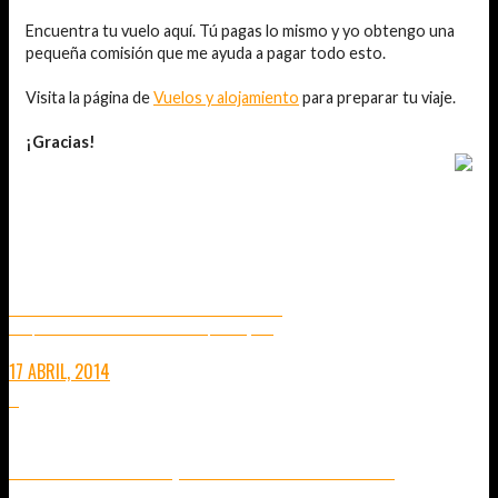
Encuentra tu vuelo aquí. Tú pagas lo mismo y yo obtengo una
pequeña comisión que me ayuda a pagar todo esto.
Visita la página de
Vuelos y alojamiento
para preparar tu viaje.
¡Gracias!
TAMBIÉN TE PUEDE INTERESAR...
4º FESTIVAL HOLI BARCELONA 2014
HAY QUE VERLO PARA HACERSE UNA IDEA DE LO QUE PASÓ (VÍDEO)
17 ABRIL, 2014
0
FESTIVAL HINDÚ HOLI, LA FIESTA DE LOS COLORES
DIVERSIÓN EN COLOR A RITMO DE BOLLYWOOD