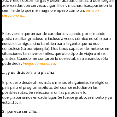
2009, ellos dos, en largas y desenfadadas charlas, a buen seguro
aderezadas con cerveza, cigarrillos y muchas risas, pusieron la
semilla de lo que me imagino empezó como un:
sería un
descojono si…
Ellos vieron que un par de caraduras viajando por el mundo
podía resultar gracioso, e incluso a veces cómico no sólo para
nuestros amigos, sino también para la gente que no nos
conociese (tú por ejemplo). Dos tipos capaces de meterse en
situaciones tan inverosímiles, que otro tipo de viajero ni se
plantea. Cuando me contaron lo que estaban tramando, sólo
pude decir:
Venga, vámonos ya
.
… ¡y os tirásteis a la piscina!
El proceso desde ahí es más o menos el siguiente: Se eligió un
país para el programa piloto, del cual se estudiaron las
posibles rutas. Se seleccionaron las paradas y lo
que grabaríamos en cada lugar. Se fué, se grabó, se montó y ya
está…fácil.
Sí, parece sencillo…