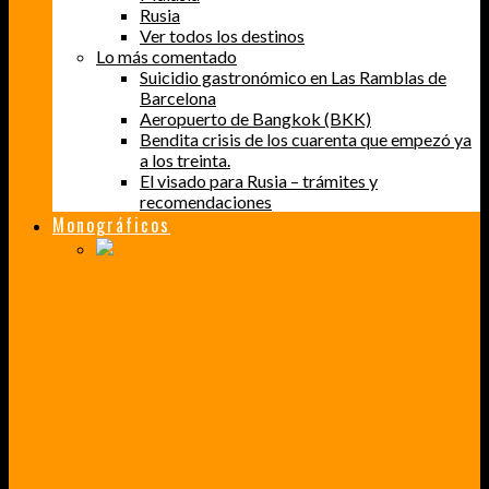
Rusia
Ver todos los destinos
Lo más comentado
Suicidio gastronómico en Las Ramblas de
Barcelona
Aeropuerto de Bangkok (BKK)
Bendita crisis de los cuarenta que empezó ya
a los treinta.
El visado para Rusia – trámites y
recomendaciones
Monográficos
PERDER EL MIEDO A VOLAR
CÓMO SUPERÉ UN MIEDO QUE CADA VEZ MÁS, ESTABA AFECTANDO A MIS VIAJES
BAJA CALIFORNIA SUR
UN VIAJE A TRAVÉS DE LOS COLORES MÁS INTENSOS DE MÉXICO