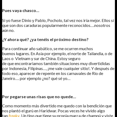
Pues vaya chasco…
Si yo fuese Dinio y Pablo, Pocholo, tal vez nos iría mejor. Ellos sí
que son dos caraduras popularmente reconocidos….nosotros
aún no.
¿Y ahora qué? ¿ya tenéis el próximo destino?
Para continuar año sabático, se me ocurren muchos
buenos lugares. En Asía por ejemplo, el norte de Tailandia, o de
Laos o Vietnam y sur de China. Estoy seguro
de que encontrariamos también situaciones muy divertididas
por Indonesia, Filipinas…, ¡me vale cualquier sitio!. Y después de
todo eso, aparecer de repente en los carnavales de Rio de
Janeiro…. por ejemplo ¿no? qué sé yo…
Por pegarse unas risas que no quede…
Como momento más divertido me quedo con la bendición que
nos plantó el gurú en Haridwar. Pocas veces he vivido algo
tan
freaky
. Un tipo que tiene su propia marca de champú y viste