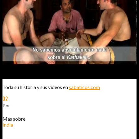
Toda su historia y sus vídeos en
sabaticos.com
02
NOV
2011
Por
JOSÉ DAVID JURADO (@AITOR_VCA)
Más sobre
India