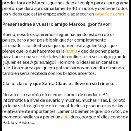
productora de Marcos, que nos dejó el equipo para el programa
piloto, que dura aproximadamente 40 minutos y contiene todos
los videos que están empezando a aparecer en
sabaticos.com
Presentadme a vuestro amigo Marcos, ¡por favor!
Bueno, nosotros queremos seguir haciendo esto en otros
paises, pero a ser posible sin quedar completamente
arruinados. Lo ideal sería que apareciese alguien/algo, que
piense que lo que hacemos es la
hostia
y decida poner pasta
para hacer una serie de televisión online…eso sería algo grande.
¿Quien es ese Aguien/algo? Hombre lo ideal es un canal de
tele. Una marca que quiera patrocinarnos una vuelta el mundo
también sería recibida con los brazos abiertos.
Claro, claro, y que Santa Claus os lleve en su trinero…
Nosotros a cambio ofrecemos carnet de conducir B1,
informática a nivel de usuario y muchas, muchas risas. El piloto
ya lo ha visto algún que otro canal. Incluso productoras de las
relativamente importantes. Lamentablemente querido Aitor, de
momento nadie va a poner un
puto
duro, porque ni dios conoce a
Pablo y Pedro….