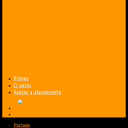
VENEZUELA EN UN MES
¡CHAMO TÚ ESTÁS LOCO!
TAILANDIA, MALASIA Y SINGAPUR EN 33 DÍAS
HISTORIAS DE UN PRIMER ENCUENTRO CON LA CULTURA ASIÁTICA
TRANSMONGOLIANO
UN FASCINANTE VIAJE EN TREN DESDE PEKÍN A SAN PETERSBURGO.
Vídeos
El autor
Vuelos y alojamiento
Portada