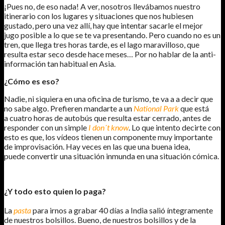
¡Pues no, de eso nada! A ver, nosotros llevábamos nuestro
itinerario con los lugares y situaciones que nos hubiesen
gustado, pero una vez allí, hay que intentar sacarle el mejor
jugo posible a lo que se te va presentando. Pero cuando no es un
tren, que llega tres horas tarde, es el lago maravilloso, que
resulta estar seco desde hace meses… Por no hablar de la anti-
información tan habitual en Asia.
¿Cómo es eso?
Nadie, ni siquiera en una oficina de turismo, te va a a decir que
no sabe algo. Prefieren mandarte a un
National Park
que está
a cuatro horas de autobús que resulta estar cerrado, antes de
responder con un simple
I don´t know
. Lo que intento decirte con
esto es que, los vídeos tienen un componente muy importante
de improvisación. Hay veces en las que una buena idea,
puede convertir una situación inmunda en una situación cómica.
¿Y todo esto quien lo paga?
La
pasta
para irnos a grabar 40 días a India salió íntegramente
de nuestros bolsillos. Bueno, de nuestros bolsillos y de la