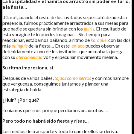
La hospitalidad vietnamita os arrastró sin poder evitarlo,
a la fiesta…
¡Claro!, cuando el resto de los invitados se percató de nuestra
presencia, fuimos prácticamente arrastrados a sus mesas para
que nadie se quedara sin brindar con los
guiris
. El resultado de
esta vorágine te lo puedes imaginar… Sin tiempo para
reaccionar, estábamos bailando, a ritmo de
karaoke
, con las dos
más
pilinguis
de la fiesta… En este
enlace
puedes observar
detenidamente a uno de los invitados, que animaba la juerga
con su
aterciopelada
voz y el peculiar movimiento melena.
Su ritmo impresiona, sí
Después de varios bailes,
tajaos como perros
y con más hambre
que verguenza, conseguimos juntarnos y planear una
estrategia de huida.
¿Huir? ¿Por qué?
Teníamos que irnos porque perdíamos un autobús….
Pero todo no habrá sido fiesta y risas…
Los medios de transporte y todo lo que de ellos se deriva.