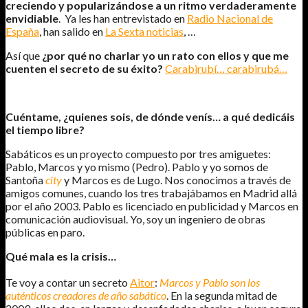
creciendo y popularizándose a un ritmo verdaderamente
envidiable
. Ya les han entrevistado en
Radio Nacional de
España
, han salido en
La Sexta noticias
, …
Así que
¿por qué no charlar yo un rato con ellos y que me
cuenten el secreto de su éxito?
Carabirubí… carabirubá…
Cuéntame, ¿quienes sois, de dónde venís… a qué dedicáis
el tiempo libre?
Sabáticos es un proyecto compuesto por tres amiguetes:
Pablo, Marcos y yo mismo (Pedro). Pablo y yo somos de
Santoña
city
y Marcos es de Lugo. Nos conocimos a través de
amigos comunes, cuando los tres trabajábamos en Madrid allá
por el año 2003. Pablo es licenciado en publicidad y Marcos en
comunicación audiovisual. Yo, soy un ingeniero de obras
públicas en paro.
Qué mala es la crisis…
Te voy a contar un secreto
Aitor
:
Marcos y Pablo son los
auténticos creadores de año sabático
. En la segunda mitad de