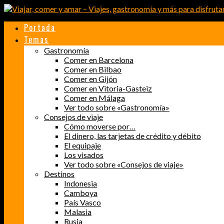
Portada
Temas
Gastronomía
Comer en Barcelona
Comer en Bilbao
Comer en Gijón
Comer en Vitoria-Gasteiz
Comer en Málaga
Ver todo sobre «Gastronomía»
Consejos de viaje
Cómo moverse por…
El dinero, las tarjetas de crédito y débito
El equipaje
Los visados
Ver todo sobre «Consejos de viaje»
Destinos
Indonesia
Camboya
País Vasco
Malasia
Rusia