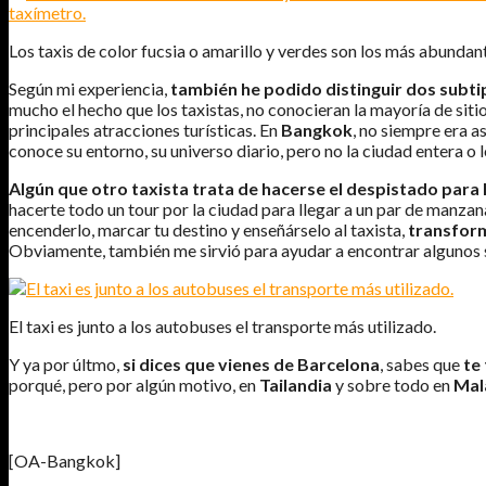
Los taxis de color fucsia o amarillo y verdes son los más abundan
Según mi experiencia,
también he podido distinguir dos subti
mucho el hecho que los taxistas, no conocieran la mayoría de sitio
principales atracciones turísticas. En
Bangkok
, no siempre era as
conoce su entorno, su universo diario, pero no la ciudad entera o 
Algún que otro taxista trata de hacerse el despistado
para 
hacerte todo un tour por la ciudad para llegar a un par de manzan
encenderlo, marcar tu destino y enseñárselo al taxista,
transform
Obviamente, también me sirvió para ayudar a encontrar algunos sit
El taxi es junto a los autobuses el transporte más utilizado.
Y ya por últmo,
si dices que vienes de Barcelona
, sabes que
te
porqué, pero por algún motivo, en
Tailandia
y sobre todo en
Mal
[OA-Bangkok]