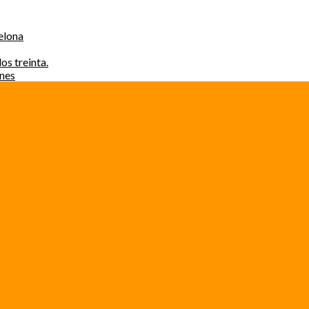
elona
os treinta.
ones