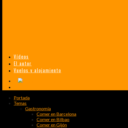
TAILANDIA, MALASIA Y SINGAPUR EN 33 DÍAS
HISTORIAS DE UN PRIMER ENCUENTRO CON LA CULTURA ASIÁTICA
TRANSMONGOLIANO
UN FASCINANTE VIAJE EN TREN DESDE PEKÍN A SAN PETERSBURGO.
Vídeos
El autor
Vuelos y alojamiento
Portada
Temas
Gastronomía
Comer en Barcelona
Comer en Bilbao
Comer en Gijón