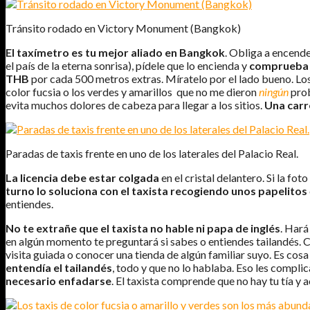
Tránsito rodado en Victory Monument (Bangkok)
El taxímetro es tu mejor aliado en Bangkok
. Obliga a encende
el país de la eterna sonrisa), pídele que lo encienda y
comprueba q
THB
por cada 500 metros extras. Míratelo por el lado bueno. Lo
color fucsia o los verdes y amarillos que no me dieron
ningún
prob
evita muchos dolores de cabeza para llegar a los sitios.
Una carr
Paradas de taxis frente en uno de los laterales del Palacio Real.
La licencia debe estar colgada
en el cristal delantero. Si la fo
turno lo soluciona con el taxista recogiendo unos papelitos
entiendes.
No te extrañe que el taxista no hable ni papa de inglés
. Hará
en algún momento te preguntará si sabes o entiendes tailandés.
visita guiada o conocer una tienda de algún familiar suyo. Es cosa
entendía el tailandés
, todo y que no lo hablaba. Eso les compli
necesario enfadarse
. El taxista comprende que no hay tu tía y