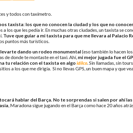
tes y todos con taxímetro.
pos taxista
:
los que no conocen la ciudad
y los que no conocen
s a los que les pedía ir. En muchas otras ciudades, un taxista se c
í.
Tuve que guiar a mi taxista para que me llevara al Palacio R
los puntos más turísticos.
llevarte dando un rodeo monumental
(eso también lo hacen los
as de donde te montaste en el taxi. Ahí,
mi mejor jugada fue el GP
a tu relación con el taxista en algo
idílco
. Sin llamadas, sin tou
ios a los que me dirigía. Si no llevas GPS, un buen mapa y que vea q
 tocará hablar del Barça.
No te sorprendas si salen por ahí l
asia
, Maradona sigue jugando en el Barça como hace 20 años atrá