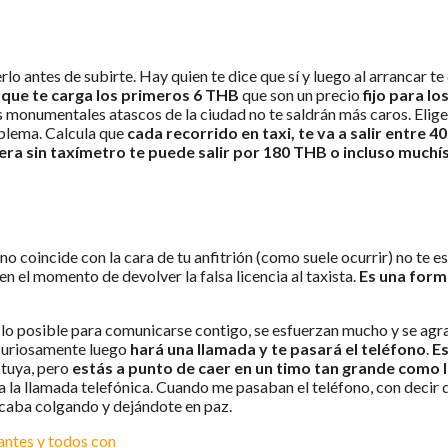
rlo antes de subirte. Hay quien te dice que sí y luego al arrancar 
ue te carga los primeros 6 THB
que son un precio
fijo para l
s monumentales atascos de la ciudad no te saldrán más caros. Eli
lema. Calcula que
cada recorrido en taxi, te va a salir entre 4
era sin taxímetro te puede salir por 180 THB o incluso much
to no coincide con la cara de tu anfitrión (como suele ocurrir) no te 
en el momento de devolver la falsa licencia al taxista.
Es una form
 lo posible para comunicarse contigo, se esfuerzan mucho y se agr
 Curiosamente luego
hará una llamada y te pasará el teléfono
.
Es
 tuya, pero
estás a punto de caer en un timo tan grande como l
ca la llamada telefónica. Cuando me pasaban el teléfono, con decir 
 acaba colgando y dejándote en paz.