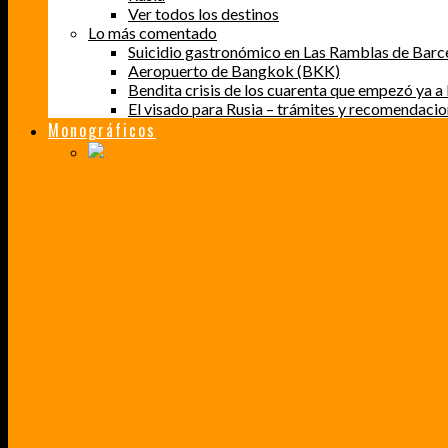
Ver todos los destinos
Lo más comentado
Suicidio gastronómico en Las Ramblas de Barc
Aeropuerto de Bangkok (BKK)
Bendita crisis de los cuarenta que empezó ya a l
El visado para Rusia – trámites y recomendaci
Monográficos
PERDER EL MIEDO A VOLAR
CÓMO SUPERÉ UN MIEDO QUE CADA VEZ MÁS, ESTABA AFECTANDO A MIS VIAJES
BAJA CALIFORNIA SUR
UN VIAJE A TRAVÉS DE LOS COLORES MÁS INTENSOS DE MÉXICO
VENEZUELA EN UN MES
¡CHAMO TÚ ESTÁS LOCO!