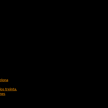
elona
os treinta.
ones