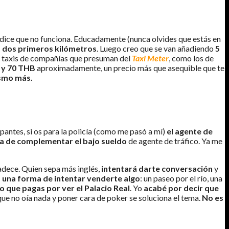
te dice que no funciona. Educadamente (nunca olvides que estás en
os dos primeros kilómetros
. Luego creo que se van añadiendo
5
ge taxis de compañías que presuman del
Taxi Meter
, como los de
0 y 70 THB
aproximadamente, un precio más que asequible que te
ísmo más.
espantes, si os para la policía (como me pasó a mí)
el agente de
a de complementar el bajo sueldo
de agente de tráfico. Ya me
adece. Quien sepa más inglés,
intentará darte conversación
y
 una forma de intentar venderte algo
: un paseo por el río, una
o que pagas por ver el Palacio Real
. Yo
acabé por decir que
que no oía nada y poner cara de poker se soluciona el tema.
No es