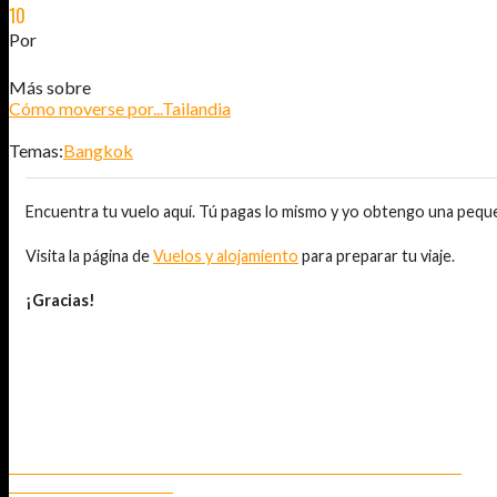
10
ENE
2012
Por
JOSÉ DAVID JURADO (@AITOR_VCA)
Más sobre
Cómo moverse por...
Tailandia
Temas:
Bangkok
Encuentra tu vuelo aquí. Tú pagas lo mismo y yo obtengo una pequ
Visita la página de
Vuelos y alojamiento
para preparar tu viaje.
¡Gracias!
TAMBIÉN TE PUEDE INTERESAR...
EL TEMPLO DE ERAWAN SHRIN Y EL ATENTADO DE BANGKOK
CUATRO PENSAMIENTOS INNECESARIOS