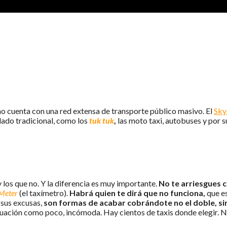
AXI)
 no cuenta con una red extensa de transporte público masivo. El
Sky
dado tradicional, como los
tuk tuk
,
las moto taxi, autobuses y por s
y los que
no. Y la diferencia es muy importante.
No te arriesgues c
Meter
(el taxímetro).
Habrá quien te dirá que no funciona,
que e
 sus excusas,
son formas de acabar cobrándote no el doble, s
tuación como poco, incómoda. Hay cientos de taxis donde elegir. N