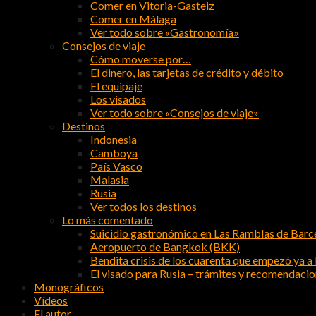
Comer en Vitoria-Gasteiz
Comer en Málaga
Ver todo sobre «Gastronomía»
Consejos de viaje
Cómo moverse por…
El dinero, las tarjetas de crédito y débito
El equipaje
Los visados
Ver todo sobre «Consejos de viaje»
Destinos
Indonesia
Camboya
País Vasco
Malasia
Rusia
Ver todos los destinos
Lo más comentado
Suicidio gastronómico en Las Ramblas de Barc
Aeropuerto de Bangkok (BKK)
Bendita crisis de los cuarenta que empezó ya a l
El visado para Rusia – trámites y recomendaci
Monográficos
Vídeos
El autor