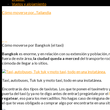
Vuelos y alojamiento
Cómo moverse por...
Tailandia
CÓMO MOVERSE POR BANGKOK (EL T
0
0
Cómo moverse por Bangkok (el taxi)
Bangkok
es enorme, y en relación con su extensión y población,
fuera de este área,
la ciudad queda a merced
del transporte ro
cómoda de llegar a lo sitios.
Taxi, autobuses, Tuk tuk y moto taxi, todo en una instatánea.
Encontrarás dos tipos de taxistas. Los que te ponen el taxímetro 
puerta del taxi (y ya no te digo antes de entrar) pregúntale por el
regatear
, eso para los mercadillos. No hagas caso de ninguna de
el que te veas obligado a comprar algo por encontrarte en una si