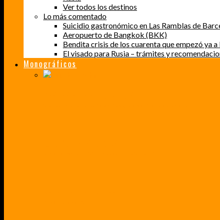
Ver todos los destinos
Lo más comentado
Suicidio gastronómico en Las Ramblas de Barc
Aeropuerto de Bangkok (BKK)
Bendita crisis de los cuarenta que empezó ya a l
El visado para Rusia – trámites y recomendaci
Monográficos
PERDER EL MIEDO A VOLAR
CÓMO SUPERÉ UN MIEDO QUE CADA VEZ MÁS, ESTABA AFECTANDO A MIS VIAJES
BAJA CALIFORNIA SUR
UN VIAJE A TRAVÉS DE LOS COLORES MÁS INTENSOS DE MÉXICO
VENEZUELA EN UN MES
¡CHAMO TÚ ESTÁS LOCO!