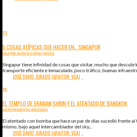
LO ÚLTIMO EN VIAJAR, COMER Y AMAR
13
SEP
2015
5 COSAS ATÍPICAS QUE HACER EN… SINGAPUR
IDEAS PARA SALIRSE DE LA RUTINA TURÍSTICA
Singapur tiene infinidad de cosas que visitar, mucho que descubri
transporte eficiente e inmaculado, poco tráfico, buenas infraest
POR:
JOSÉ DAVID JURADO (@AITOR_VCA)
7
19
AGO
2015
EL TEMPLO DE ERAWAN SHRIN Y EL ATENTADO DE BANGKOK
CUATRO PENSAMIENTOS INNECESARIOS
El atentado con bomba que hace un par de días sucedió frente al 
mismo, bajo aquel intercambiador del sky...
POR:
JOSÉ DAVID JURADO (@AITOR_VCA)
0