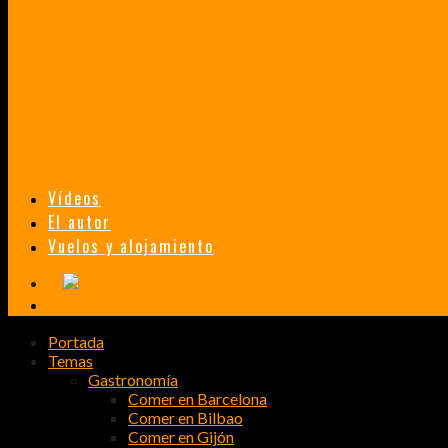
TAILANDIA, MALASIA Y SINGAPUR EN 33 DÍAS
HISTORIAS DE UN PRIMER ENCUENTRO CON LA CULTURA ASIÁTICA
TRANSMONGOLIANO
UN FASCINANTE VIAJE EN TREN DESDE PEKÍN A SAN PETERSBURGO.
Vídeos
El autor
Vuelos y alojamiento
Portada
Temas
Gastronomía
Comer en Barcelona
Comer en Bilbao
Comer en Gijón