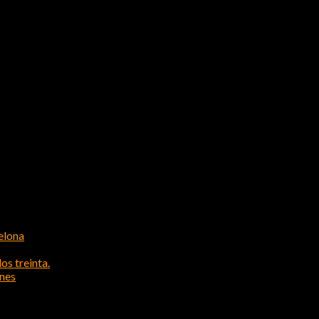
elona
os treinta.
ones