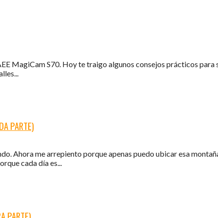
 AEE MagiCam S70. Hoy te traigo algunos consejos prácticos para 
les...
DA PARTE)
ando. Ahora me arrepiento porque apenas puedo ubicar esa montaña 
rque cada día es...
RA PARTE)