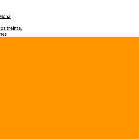
elona
os treinta.
ones