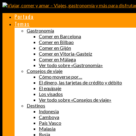
Portada
Temas
Gastronomía
Comer en Barcelona
Comer en Bilbao
Comer en Gijón
Comer en Vitoria-Gasteiz
Comer en Málaga
Ver todo sobre «Gastronomía»
Consejos de viaje
Cómo moverse por…
El dinero, las tarjetas de crédito y débito
El equipaje
Los visados
Ver todo sobre «Consejos de viaje»
Destinos
Indonesia
Camboya
País Vasco
Malasia
Rusia