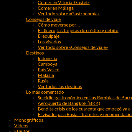
Comer en Vitoria-Gasteiz
Comer en Málaga
Ver todo sobre «Gastronomía»
Consejos de viaje
Cómo moverse por…
El dinero, las tarjetas de crédito y débito
El equipaje
Los visados
Ver todo sobre «Consejos de viaje»
Destinos
Indonesia
Camboya
País Vasco
Malasia
Rusia
Ver todos los destinos
Lo más comentado
Suicidio gastronómico en Las Ramblas de Barc
Aeropuerto de Bangkok (BKK)
Bendita crisis de los cuarenta que empezó ya a l
El visado para Rusia – trámites y recomendaci
Monográficos
Vídeos
El autor