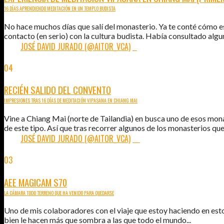
16 DÍAS APRENDIENDO MEDITACIÓN EN UN TEMPLO BUDISTA
No hace muchos días que salí del monasterio. Ya te conté cómo es
contacto (en serio) con la cultura budista. Había consultado algu
POR:
JOSÉ DAVID JURADO (@AITOR_VCA)
4
04
AGO
2015
RECIÉN SALIDO DEL CONVENTO
IMPRESIONES TRAS 16 DÍAS DE MEDITACIÓN VIPASANA EN CHIANG MAI
Vine a Chiang Mai (norte de Tailandia) en busca uno de esos mon
de este tipo. Así que tras recorrer algunos de los monasterios que
POR:
JOSÉ DAVID JURADO (@AITOR_VCA)
10
03
AGO
2015
AEE MAGICAM S70
LA CÁMARA TODO TERRENO QUE HA VENIDO PARA QUEDARSE
Uno de mis colaboradores con el viaje que estoy haciendo en est
bien le hacen más que sombra a las que todo el mundo...