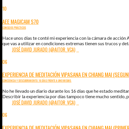
10
AGO
2015
AEE MAGICAM S70
CONSEJOS PRÁCTICOS
Hace unos días te conté mi experiencia con la cámara de acción
que vas a utilizar en condiciones extremas tienen sus trucos y detal
POR:
JOSÉ DAVID JURADO (@AITOR_VCA)
0
06
AGO
2015
EXPERIENCIA DE MEDITACIÓN VIPASANA EN CHIANG MAI (SEGUN
CONCIENCIA Y DESCUBRIMIENTO. 16 DÍAS FRENTE A UNO MISMO.
No he llevado un diario durante los 16 días que he estado medit
Describir la experiencia por días tampoco tiene mucho sentido, po
POR:
JOSÉ DAVID JURADO (@AITOR_VCA)
4
06
AGO
2015
EXPERIENCIA DE MEDITACIÓN VIPASANA EN CHIANG MAI (PRIME